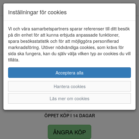
Anderbergs skor
Toggl
Inställningar för cookies
navig
Vi och våra samarbetspartners sparar referenser till ditt besök
HEM
BIOMODEX
på din enhet för att kunna erbjuda anpassade funktioner,
spara besöksstatistik och för att möjliggöra personifierad
Kunde inte hitta några artiklar...
marknadsföring. Utöver nödvändiga cookies, som krävs för
sida ska fungera, kan du själv välja vilken typ av cookies du vill
tillåta.
LEVERANS INOM 4 DAGAR INOM SVERIGE
Acceptera alla
Hantera cookies
FRI FRAKT VID KÖP ÖVER 1.500 KR
Läs mer om cookies
ÖPPET KÖP I 14 DAGAR
ÅNGRA KÖP