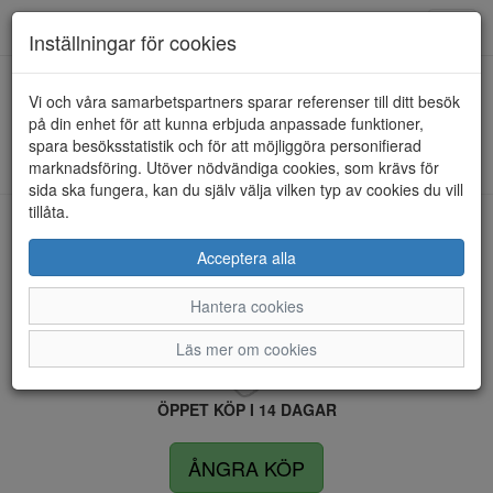
Anderbergs skor
Toggl
Inställningar för cookies
navig
Vi och våra samarbetspartners sparar referenser till ditt besök
HEM
FILA
på din enhet för att kunna erbjuda anpassade funktioner,
spara besöksstatistik och för att möjliggöra personifierad
Kunde inte hitta några artiklar...
marknadsföring. Utöver nödvändiga cookies, som krävs för
sida ska fungera, kan du själv välja vilken typ av cookies du vill
tillåta.
LEVERANS INOM 4 DAGAR INOM SVERIGE
Acceptera alla
Hantera cookies
FRI FRAKT VID KÖP ÖVER 1.500 KR
Läs mer om cookies
ÖPPET KÖP I 14 DAGAR
ÅNGRA KÖP