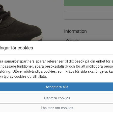
Information
Ovandel
ningar för cookies
Foder
Vattentät
ra samarbetspartners sparar referenser till ditt besök på din enhet för 
npassade funktioner, spara besöksstatistik och för att möjliggöra perso
Övrigt
föring. Utöver nödvändiga cookies, som krävs för sida ska fungera, ka
en typ av cookies du vill tillåta.
Löstagbar innersula
Acceptera alla
Hantera cookies
32
33
34
35
3
Läs mer om cookies