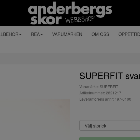
LLBEHÖR
REA
VARUMÄRKEN
OM OSS
ÖPPETTI
SUPERFIT sva
Varumärke: SUPERFIT
Artikelnummer: 2821217
Leverantörens artnr: 497-0100