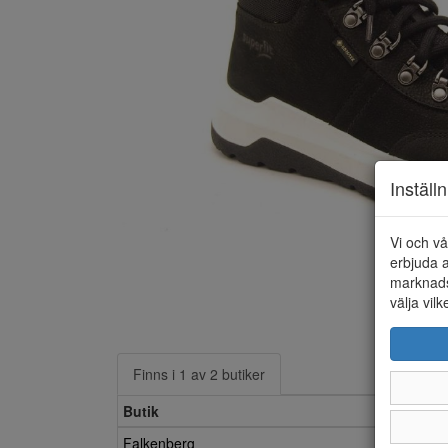
Inställ
Vi och vå
erbjuda a
marknads
välja vilk
Finns i 1 av 2 butiker
Butik
Falkenberg