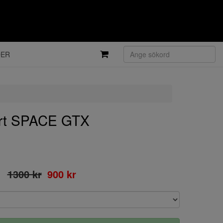
DER
rt SPACE GTX
1300 kr
900 kr