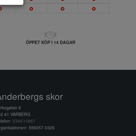
ÖPPET KÖP I 14 DAGAR
Anderbergs skor
rkogatan 6
32 41 VARBERG
lefon:
0340/10867
ganisationsnr: 556057-0326