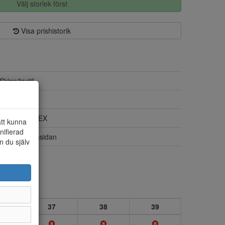
Välj storlek först
Visa prishistorik
Skinn/textil
Textil
Ja, GORE-TEX
att kunna
nifierad
Dragkedja insidan
n du själv
Ja
6
37
38
39