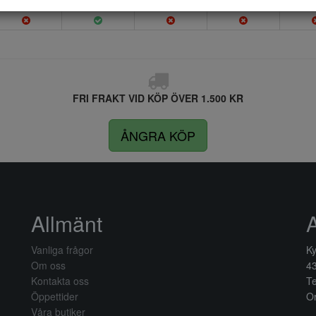
FRI FRAKT VID KÖP ÖVER 1.500 KR
ÅNGRA KÖP
Allmänt
Vanliga frågor
Ky
Om oss
4
Kontakta oss
Te
Öppettider
Or
Våra butiker